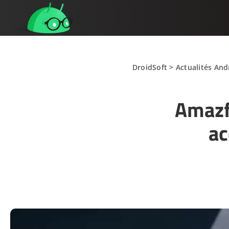
DroidSoft
>
Actualités And
Amazf
ac