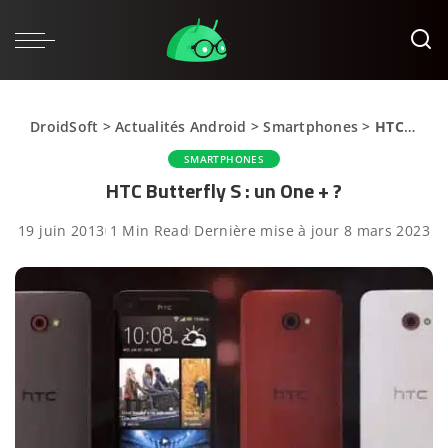
DroidSoft
>
Actualités Android
>
Smartphones
>
HTC Butterfly S : un One + ?
SMARTPHONES
HTC Butterfly S : un One + ?
19 juin 2013
1 Min Read
Dernière mise à jour 8 mars 2023