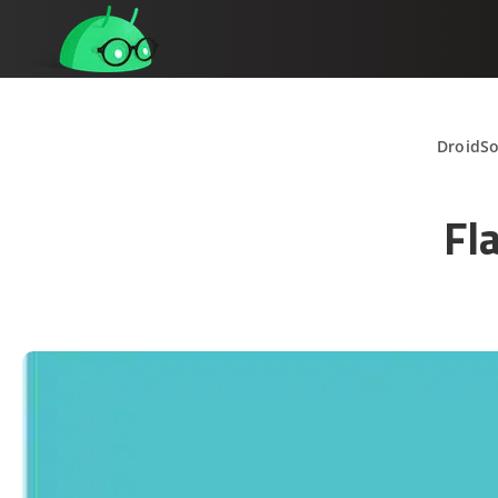
DroidSo
Fl