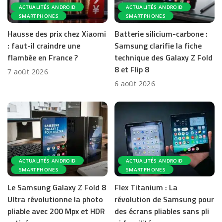
ACTUALITÉS ANDROID
ACTUALITÉS ANDROID
SMARTPHONES
SMARTPHONES
Hausse des prix chez Xiaomi
Batterie silicium-carbone :
: faut-il craindre une
Samsung clarifie la fiche
flambée en France ?
technique des Galaxy Z Fold
8 et Flip 8
7 août 2026
6 août 2026
ACTUALITÉS ANDROID
ACTUALITÉS ANDROID
SMARTPHONES
SMARTPHONES
Le Samsung Galaxy Z Fold 8
Flex Titanium : La
Ultra révolutionne la photo
révolution de Samsung pour
pliable avec 200 Mpx et HDR
des écrans pliables sans pli