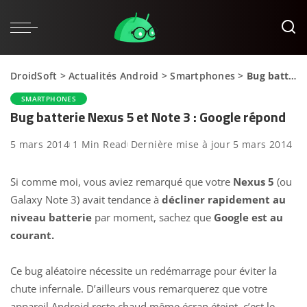
DroidSoft
>
Actualités Android
>
Smartphones
>
Bug batterie Nexus 5 et Note 3 : Google répond
SMARTPHONES
Bug batterie Nexus 5 et Note 3 : Google répond
5 mars 2014
1 Min Read
Dernière mise à jour 5 mars 2014
Si comme moi, vous aviez remarqué que votre
Nexus 5
(ou
Galaxy Note 3) avait tendance à
décliner rapidement au
niveau batterie
par moment, sachez que
Google est au
courant.
Ce bug aléatoire nécessite un redémarrage pour éviter la
chute infernale. D’ailleurs vous remarquerez que votre
appareil Android reste chaud même écran éteint, c’est le