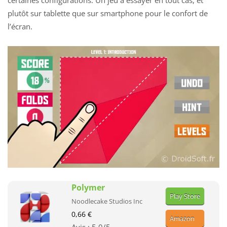
certaines configurations. Un jeu à essayer en tout cas, et
plutôt sur tablette que sur smartphone pour le confort de
l’écran.
Polymer
Play Store
Noodlecake Studios Inc
0,66 €
Amazon
Avis :
5,0
/5