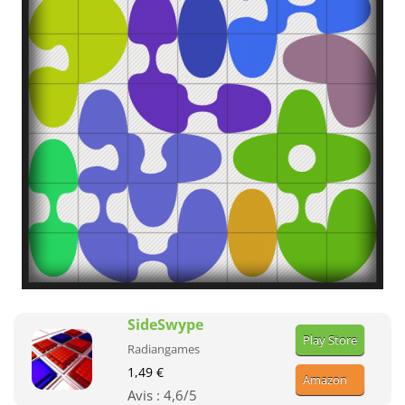
SideSwype
Play Store
Radiangames
1,49 €
Amazon
Avis :
4,6
/5