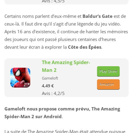
Avis :
4,5
/5
Certains noms parlent d’eux-même et
Baldur’s Gate
est de
ceux-là. Il faut dire qu’il s’agit d’une légende du jeu vidéo.
Après 16 ans d’existence, il continue de hanter les mémoires
des joueurs qui ont passé plusieurs centaines d’heures
devant leur écran à explorer la
Côte des Épées
.
The Amazing Spider-
Man 2
Play Store
Gameloft
Amazon
4,49 €
Avis :
4,2
/5
Gameloft nous propose comme prévu, The Amazing
Spider-Man 2 sur Android
.
La suite de The Amazing Spider-Man était attendue puisque