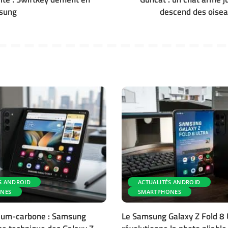
sung
descend des oisea
S ANDROID
ACTUALITÉS ANDROID
NES
SMARTPHONES
icium-carbone : Samsung
Le Samsung Galaxy Z Fold 8 