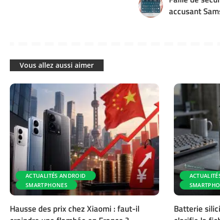
accusant Sam
Vous allez aussi aimer
ACTUALITÉS ANDROID
ACTUALITÉ
SMARTPHONES
SMARTPHO
Hausse des prix chez Xiaomi : faut-il
Batterie sil