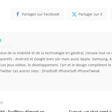
Partager sur Facebook
Partager sur X
d
eux de la mobilité et de la technologie en général, j'essaie tout ce 
ppareils : Android et Google bien sûr mais aussi Apple, Samsung, 
. Les jeux vidéos, le développement, l'art et le design complètent l
Twitter
Les autres sites :
DroidSoft
iPhoneSoft
iPhoneTweak
NT
rité : Swiftkey dément en
Guncat : un chat armé j