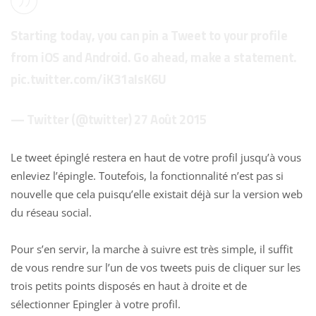
Starting today, you can pin a Tweet to your profile
from iOS and Android. Go ahead, make a statement.
pic.twitter.com/iK31aIsK6U
— Twitter (@twitter)
27 Août 2015
Le tweet épinglé restera en haut de votre profil jusqu’à vous
enleviez l’épingle. Toutefois, la fonctionnalité n’est pas si
nouvelle que cela puisqu’elle existait déjà sur la version web
du réseau social.
Pour s’en servir, la marche à suivre est très simple, il suffit
de vous rendre sur l’un de vos tweets puis de cliquer sur les
trois petits points disposés en haut à droite et de
sélectionner
Epingler à votre profil.