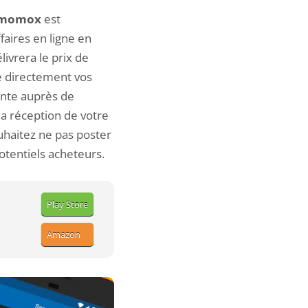
momox
est
faires en ligne en
ivrera le prix de
te directement vos
ente auprès de
la réception de votre
ouhaitez ne pas poster
otentiels acheteurs.
Play Store
Amazon