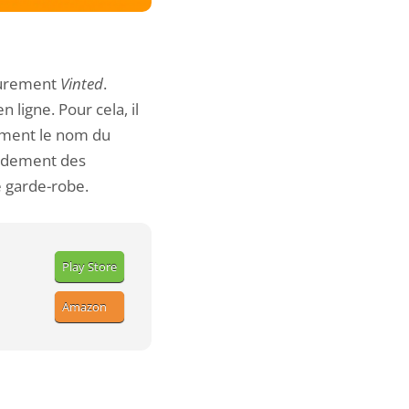
surement
Vinted
.
 ligne. Pour cela, il
dement le nom du
apidement des
 garde-robe.
Play Store
Amazon