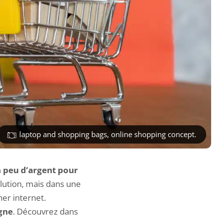
laptop and shopping bags, online shopping concept.
n peu d’argent pour
lution, mais dans une
her internet.
igne
. Découvrez dans