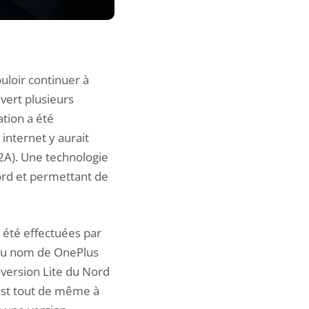
ouloir continuer à
uvert plusieurs
tion a été
internet y aurait
2A). Une technologie
ord et permettant de
 été effectuées par
du nom de OnePlus
version Lite du Nord
est tout de même à