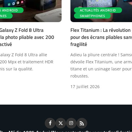
S ANDROID
ACTUALITÉS ANDROID
NES
SMARTPHONES
alaxy Z Fold 8 Ultra
Flex Titanium : La révolutio
 la photo pliable avec 200
pour des écrans pliables sans
activé
fragilité
axy Z Fold 8 Ultra allie
Adieu la pliure centrale ! Sam
 200 Mpx et traitement HDR
dévoile Flex Titanium, une arm
s sur la qualité.
titane et un usinage laser pou
robustes.
17 juillet 2026