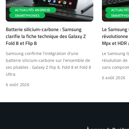
ACTUALITÉS ANDROID
ACTUALITÉ
SMARTPHONES
SMARTPHO
Batterie silicium-carbone : Samsung
Le Samsung G
clarifie la fiche technique des Galaxy Z
révolutionne
Fold 8 et Flip 8
Mpx et HDR 
Samsung confirme l'intégration d'une
Le Samsung Gal
batterie silicium-carbone sur l'ensemble de
résolution de
ses pliables : Galaxy Z Flip 8, Fold 8 et Fold 8
sans compromi
Ultra.
6 août 2026
6 août 2026