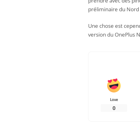
prendre avec des pin
préliminaire du Nord 
Une chose est cependa
version du OnePlus No
Love
0