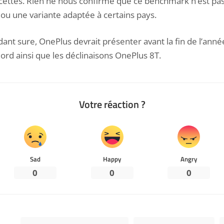
cettes. Rien ne nous confirme que ce benchmark n’est pa
ou une variante adaptée à certains pays.
nt sure, OnePlus devrait présenter avant la fin de l’anné
rd ainsi que les déclinaisons OnePlus 8T.
Votre réaction ?
Sad
Happy
Angry
0
0
0