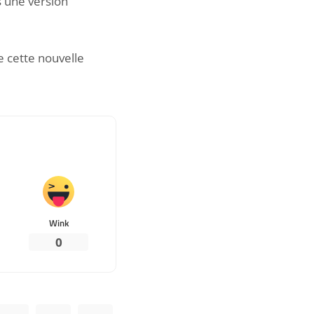
s une version
e cette nouvelle
Wink
0