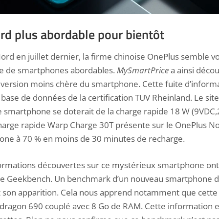
d plus abordable pour bientôt
Nord en juillet dernier, la firme chinoise OnePlus semble v
e de smartphones abordables.
MySmartPrice
a ainsi déco
 version moins chère du smartphone. Cette fuite d’informa
ase de données de la certification TUV Rheinland. Le site 
le smartphone se doterait de la charge rapide 18 W (9VDC,
harge rapide Warp Charge 30T présente sur le OnePlus N
one à 70 % en moins de 30 minutes de recharge.
formations découvertes sur ce mystérieux smartphone ont
site Geekbench. Un benchmark d’un nouveau smartphone 
it son apparition. Cela nous apprend notamment que cette 
pdragon 690 couplé avec 8 Go de RAM. Cette information 