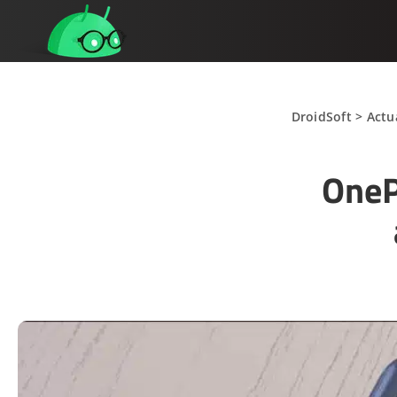
DroidSoft
>
Actu
OneP