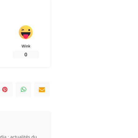
Wink
0
dia : actualités du