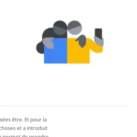
ées être. Et pour la
choses et a introduit
la permet de prendre