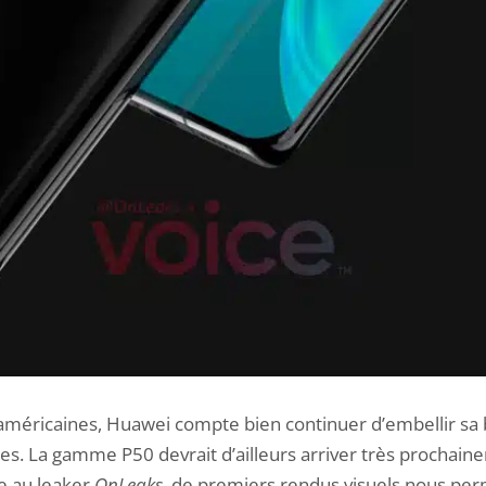
 américaines, Huawei compte bien continuer d’embellir sa
. La gamme P50 devrait d’ailleurs arriver très prochain
e au leaker
OnLeaks
, de premiers rendus visuels nous per