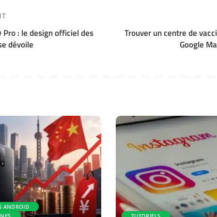
NT
Pro : le design officiel des
Trouver un centre de vacc
e dévoile
Google Ma
S ANDROID
NES
TUTORIELS