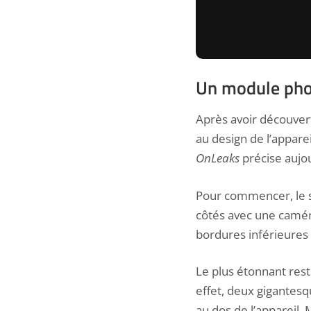
Un module phot
Après avoir découver
au design de l’appare
OnLeaks
précise aujo
Pour commencer, le s
côtés avec une caméra
bordures inférieures 
Le plus étonnant rest
effet, deux gigantes
au dos de l’appareil