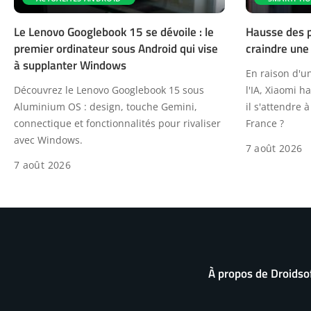
Le Lenovo Googlebook 15 se dévoile : le
Hausse des pr
premier ordinateur sous Android qui vise
craindre une
à supplanter Windows
En raison d'u
Découvrez le Lenovo Googlebook 15 sous
l'IA, Xiaomi h
Aluminium OS : design, touche Gemini,
il s'attendre
connectique et fonctionnalités pour rivaliser
France ?
avec Windows.
7 août 2026
7 août 2026
À propos de Droidso