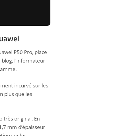
Huawei
uawei P50 Pro, place
 blog, l’informateur
 gamme.
ment incurvé sur les
n plus que les
très original. En
 1,7 mm d’épaisseur
tion sur les