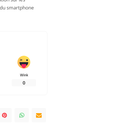
s du smartphone
Wink
0