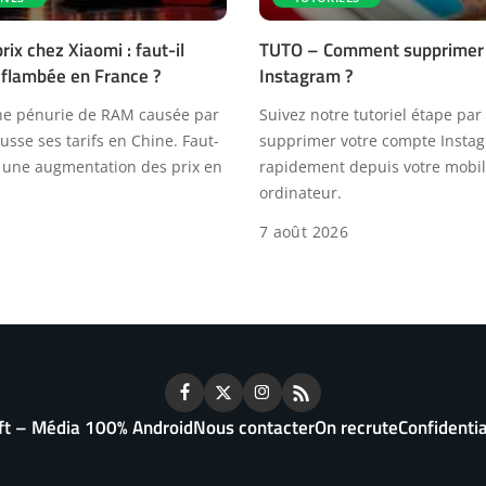
ix chez Xiaomi : faut-il
TUTO – Comment supprimer
 flambée en France ?
Instagram ?
ne pénurie de RAM causée par
Suivez notre tutoriel étape par
ausse ses tarifs en Chine. Faut-
supprimer votre compte Insta
 à une augmentation des prix en
rapidement depuis votre mobi
ordinateur.
7 août 2026
ft – Média 100% Android
Nous contacter
On recrute
Confidentia