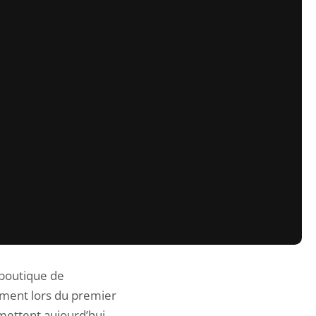
 boutique de
ement lors du premier
mettent aujourd’hui