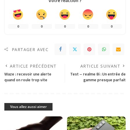
Votre réaction ?
0
0
0
0
0
PARTAGER AVEC
ARTICLE PRÉCÉDENT
ARTICLE SUIVANT
Waze : recevoir une alerte
Test – realme 8i : Un entrée de
quand on roule trop vite
gamme presque parfait
Vous allez aussi aimer