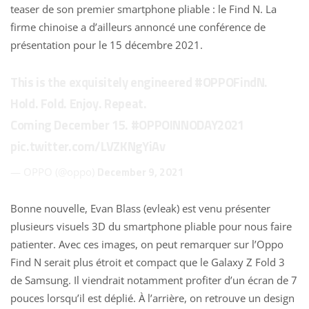
teaser de son premier smartphone pliable : le Find N. La
firme chinoise a d’ailleurs annoncé une conférence de
présentation pour le 15 décembre 2021.
This is the exquisitely engineered
#OPPOFindN
.
Hold. Fold. Enjoy. Repeat.
Coming December 15.
#OPPOINNODAY2021
pic.twitter.com/LVZKNgYiAv
December 9, 2021
— OPPO (@oppo)
Bonne nouvelle, Evan Blass (evleak) est venu présenter
plusieurs visuels 3D du smartphone pliable
pour nous faire
patienter. Avec ces images, on peut remarquer sur l’
Oppo
Find N serait plus étroit et compact que le Galaxy Z Fold 3
de Samsung. Il viendrait notamment profiter d’un écran de 7
pouces lorsqu’il est déplié. À l’arrière, on retrouve un design