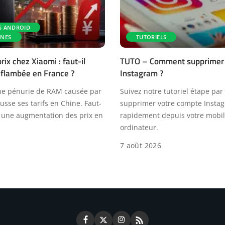
S ANDROID
NES
TUTORIELS
ix chez Xiaomi : faut-il
TUTO – Comment supprimer
 flambée en France ?
Instagram ?
ne pénurie de RAM causée par
Suivez notre tutoriel étape par
ausse ses tarifs en Chine. Faut-
supprimer votre compte Insta
 à une augmentation des prix en
rapidement depuis votre mobi
ordinateur.
7 août 2026