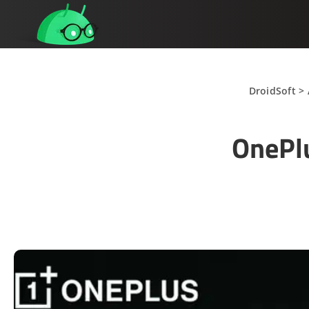
DroidSoft
>
OnePlu