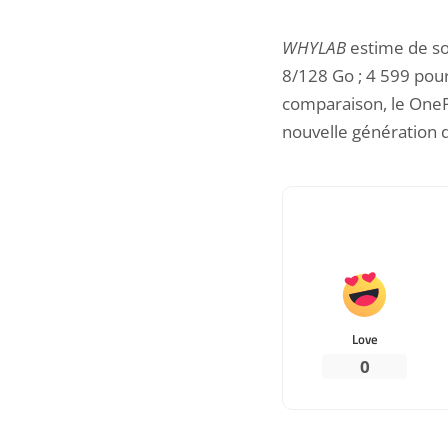
WHYLAB
estime de so
8/128 Go ; 4 599 pour
comparaison, le
OneP
nouvelle génération d
Love
0