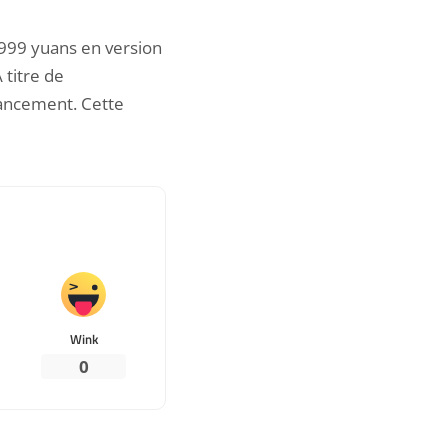
 999 yuans en version
 titre de
lancement. Cette
Wink
0