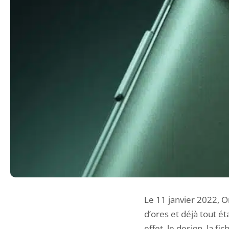
Le 11 janvier 2022, O
d’ores et déjà tout 
effet,
le design
,
la fi