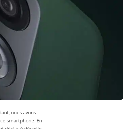
ndant, nous avons
e ce smartphone. En
t déjà été dévoilés.