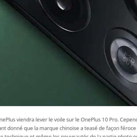
nePlus viendra lever le voile sur le OnePlus 10 Pro. Cepe
étant donné que la marque chinoise a teasé de façon féroc
che technique
et même
les nouveautés de la partie photo
on