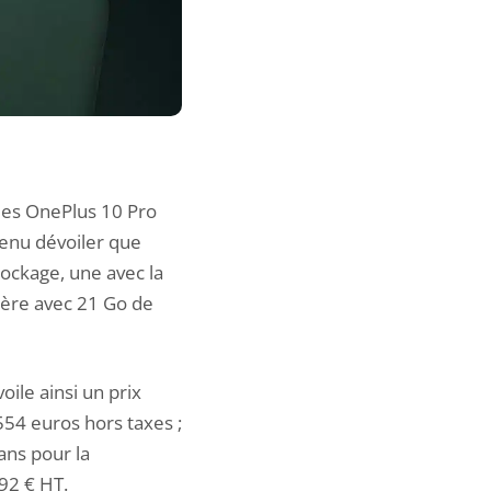
 des OnePlus 10 Pro
 venu dévoiler que
tockage, une avec la
ère avec 21 Go de
oile ainsi un prix
554 euros hors taxes ;
ans pour la
92 € HT.