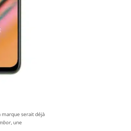
a marque serait déjà
mbor
, une