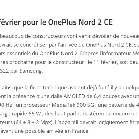
évrier pour le OnePlus Nord 2 CE
 beaucoup de constructeurs vont venir dévoiler de nouve
vrait se concrétiser par l’arrivée du OnePlus Nord 2 CE, s
ts essentiels du OnePlus Nord 2
. D’après l’informateur
Ma
t très prochaine pour le constructeur : le 11 février, soit de
 S22 par Samsung.
n
ainsi que
la fiche technique
avaient déjà fuité il y a que
t la présence d’une dalle AMOLED de 6,4 pouces avec un
90 Hz ; un processeur MediaTek 900 5G ; une batterie de
harge rapide 65 W ; des haut-parleurs stéréo ou encore u
eurs (64 + 8 + 2 Mpx). L’appareil devrait logiquement êtr
avant une possible arrivée en France.