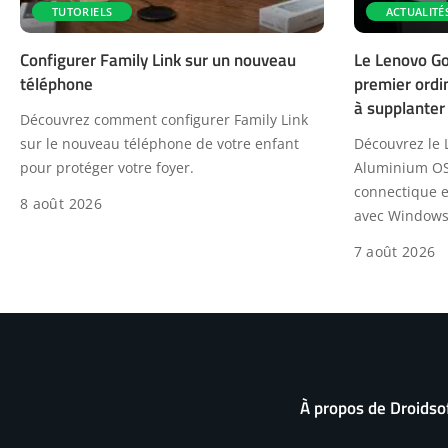
TUTORIELS
ACTUALITÉ
Configurer Family Link sur un nouveau
Le Lenovo Go
téléphone
premier ordi
à supplante
Découvrez comment configurer Family Link
sur le nouveau téléphone de votre enfant
Découvrez le 
pour protéger votre foyer.
Aluminium OS 
connectique et
8 août 2026
avec Windows
7 août 2026
À propos de Droidso