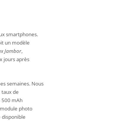
aux smartphones.
oit un modèle
x Jambor
,
ux jours après
lques semaines. Nous
 taux de
 4 500 mAh
n module photo
e disponible