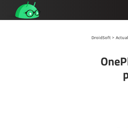
DroidSoft
>
Actua
OnePl
p