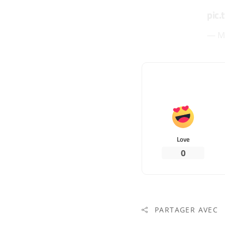
pic.
— M
Love
0
PARTAGER AVEC