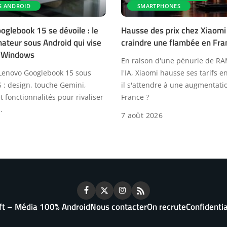
S ANDROID
SMARTPHONES
oglebook 15 se dévoile : le
Hausse des prix chez Xiaomi :
nateur sous Android qui vise
craindre une flambée en Fra
r Windows
En raison d'une pénurie de R
Lenovo Googlebook 15 sous
l'IA, Xiaomi hausse ses tarifs e
: design, touche Gemini,
il s'attendre à une augmentati
 fonctionnalités pour rivaliser
France ?
.
7 août 2026
ft – Média 100% Android
Nous contacter
On recrute
Confidentia