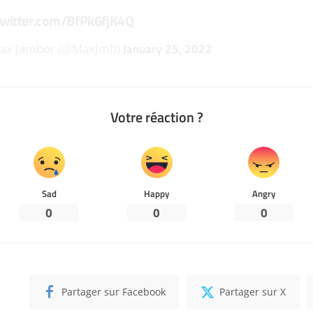
twitter.com/BfPk6fjK4Q
January 25, 2022
ax Jambor (@MaxJmb)
Votre réaction ?
Sad
Happy
Angry
0
0
0
Partager sur Facebook
Partager sur X