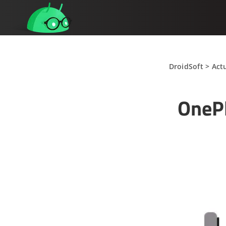
DroidSoft
>
Act
OnePl