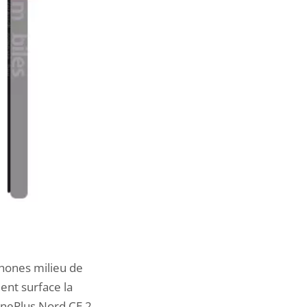
hones milieu de
ient surface la
 OnePlus Nord CE 2