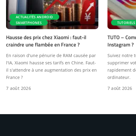
ACTUALITÉS ANDROID
SMARTPHONES
TUTORIELS
Hausse des prix chez Xiaomi : faut-il
TUTO – Comm
craindre une flambée en France ?
Instagram ?
En raison d'une pénurie de RAM causée par
Suivez notre t
l'IA, Xiaomi hausse ses tarifs en Chine. Faut-
supprimer vo
il s'attendre à une augmentation des prix en
rapidement de
France ?
ordinateur.
7 août 2026
7 août 2026