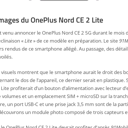
mages du OnePlus Nord CE 2 Lite
t venu annoncer le
OnePlus Nord CE 2 5G
durant le mois d
clinaison «
Lite
» de ce modèle en préparation. Le site
91M
rs rendus de ce smartphone allégé. Au passage, des détail
oilés.
isuels montrent que le smartphone aurait le droit des bor
nant le dos de l’appareil, ce dernier serait en plastique. S
Lite profiterait d’un bouton d’alimentation avec lecteur d’
e volumes et un emplacement SIM + microSD sur la tranch
re, un port USB-C et une prise jack 3,5 mm sont de la partie
écouvrons un module photo composé de trois capteurs et
 le OnePlus Nord CE 2 Lite devrait profiter d’après
91Mobil