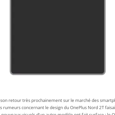
e son retour très prochainement sur le marché des smartp
s rumeurs concernant le design du
OnePlus Nord 2T
faisa
nouveaux visuels d’un autre modèle ont fait surface : le