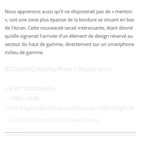
Nous apprenons aussi qu’il ne disposerait pas de « menton
», soit une zone plus épaisse de la bordure se situant en bas
de l’écran. Cette nouveauté serait intéressante, étant donné
qu’elle signerait l’arrivée d’un élément de design réservé au
secteur du haut de gamme, directement sur un smartphone
milieu de gamme.
[EXCLUSIVE] Nothing Phone 1 Display Specs
– 6.55" OLED Display
– 1080 x 2400
– Flat Edges | No Chin
pic.twitter.com/Wm1U5gFLFc
June 5, 2022
— TechDroider (@techdroider)