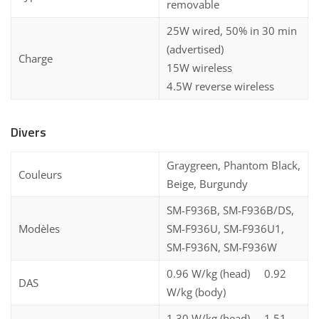
removable
25W wired, 50% in 30 min
(advertised)
Charge
15W wireless
4.5W reverse wireless
Divers
Graygreen, Phantom Black,
Couleurs
Beige, Burgundy
SM-F936B, SM-F936B/DS,
Modèles
SM-F936U, SM-F936U1,
SM-F936N, SM-F936W
0.96 W/kg (head) 0.92
DAS
W/kg (body)
1.30 W/kg (head) 1.51