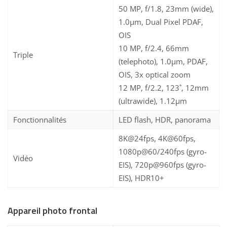
50 MP, f/1.8, 23mm (wide),
1.0µm, Dual Pixel PDAF,
OIS
10 MP, f/2.4, 66mm
Triple
(telephoto), 1.0µm, PDAF,
OIS, 3x optical zoom
12 MP, f/2.2, 123˚, 12mm
(ultrawide), 1.12µm
Fonctionnalités
LED flash, HDR, panorama
8K@24fps, 4K@60fps,
1080p@60/240fps (gyro-
Vidéo
EIS), 720p@960fps (gyro-
EIS), HDR10+
Appareil photo frontal