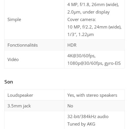
4 MP, f/1.8, 26mm (wide),
2.0µm, under display
Simple
Cover camera:
10 MP, f/2.2, 24mm (wide),
1/3″, 1.22µm
Fonctionnalités
HDR
4K@30/60fps,
Vidéo
1080p@30/60fps, gyro-EIS
Son
Loudspeaker
Yes, with stereo speakers
3.5mm jack
No
32-bit/384kHz audio
Tuned by AKG