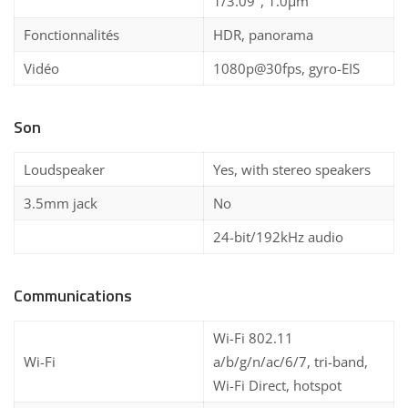
1/3.09″, 1.0µm
Fonctionnalités
HDR, panorama
Vidéo
1080p@30fps, gyro-EIS
Son
Loudspeaker
Yes, with stereo speakers
3.5mm jack
No
24-bit/192kHz audio
Communications
Wi-Fi 802.11
Wi-Fi
a/b/g/n/ac/6/7, tri-band,
Wi-Fi Direct, hotspot