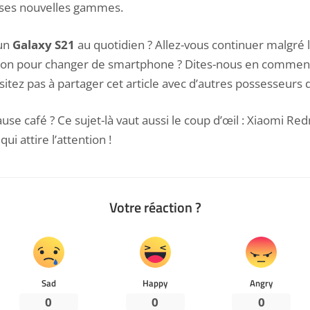
 ses nouvelles gammes.
 un
Galaxy S21
au quotidien ? Allez-vous continuer malgré l
asion pour changer de smartphone ? Dites-nous en commen
sitez pas à partager cet article avec d’autres possesseurs 
se café ? Ce sujet-là vaut aussi le coup d’œil :
Xiaomi Red
i attire l’attention
!
Votre réaction ?
Sad
Happy
Angry
0
0
0