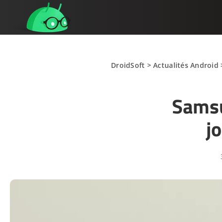
DroidSoft
>
Actualités Android
Samsu
j