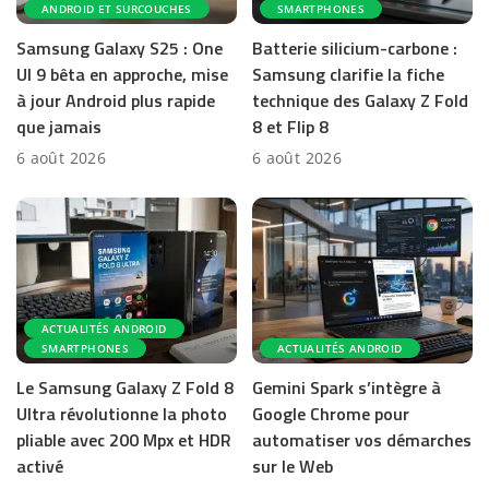
ANDROID ET SURCOUCHES
SMARTPHONES
Samsung Galaxy S25 : One
Batterie silicium-carbone :
UI 9 bêta en approche, mise
Samsung clarifie la fiche
à jour Android plus rapide
technique des Galaxy Z Fold
que jamais
8 et Flip 8
6 août 2026
6 août 2026
ACTUALITÉS ANDROID
SMARTPHONES
ACTUALITÉS ANDROID
Le Samsung Galaxy Z Fold 8
Gemini Spark s’intègre à
Ultra révolutionne la photo
Google Chrome pour
pliable avec 200 Mpx et HDR
automatiser vos démarches
activé
sur le Web