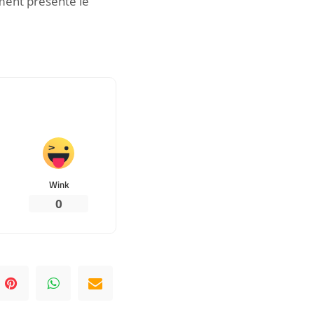
ement présenté le
Wink
0