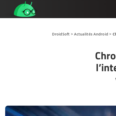
DroidSoft
>
Actualités Android
>
C
Chro
l’int