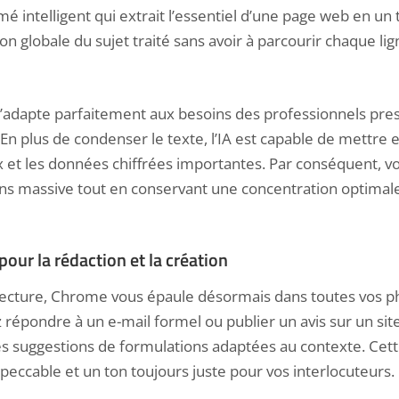
é intelligent qui extrait l’essentiel d’une page web en u
on globale du sujet traité sans avoir à parcourir chaque li
 s’adapte parfaitement aux besoins des professionnels pre
. En plus de condenser le texte, l’IA est capable de mettre 
 et les données chiffrées importantes. Par conséquent, v
ons massive tout en conservant une concentration optimale
our la rédaction et la création
lecture, Chrome vous épaule désormais dans toutes vos ph
 répondre à un e-mail formel ou publier un avis sur un si
es suggestions de formulations adaptées au contexte. Cett
mpeccable et un ton toujours juste pour vos interlocuteurs.