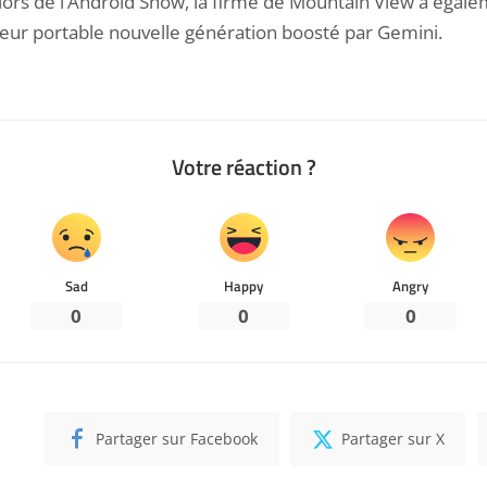
, lors de l’Android Show, la firme de Mountain View a égal
ateur portable nouvelle génération boosté par Gemini.
Votre réaction ?
Sad
Happy
Angry
0
0
0
Partager sur Facebook
Partager sur X