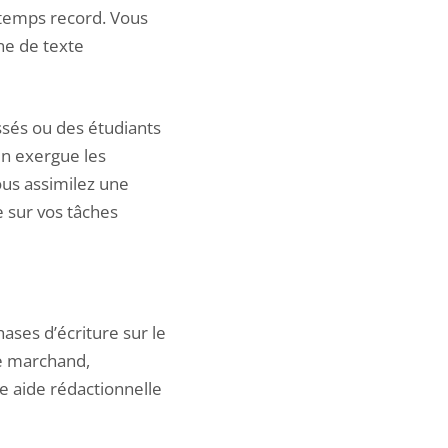
n temps record. Vous
gne de texte
ssés ou des étudiants
en exergue les
ous assimilez une
 sur vos tâches
ases d’écriture sur le
te marchand,
e aide rédactionnelle