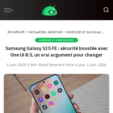
DroidSoft
>
Actualités Android
>
Android et Surcouches
>
ANDROID ET SURCOUCHES
Samsung Galaxy S25 FE : sécurité boostée avec
One UI 8.5, un vrai argument pour changer
3 juin 2026
3 Min Read
Dernière mise à jour 2 juin 2026