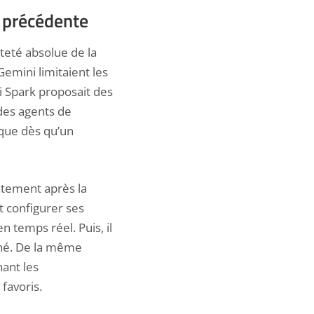
n précédente
teté absolue de la
Gemini limitaient les
 Spark proposait des
 des agents de
ique dès qu’un
tement après la
t configurer ses
n temps réel. Puis, il
ché. De la même
ant les
favoris.