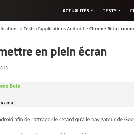
ACTUALITÉS
TESTS
C
lications
>
Tests d'applications Android
>
Chrome Bêta : comme
ettre en plein écran
2013
ome Beta
 inconnu
droid afin de rattraper le retard qu’à le navigateur de G