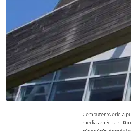
Computer World a pub
média américain,
Goo
récupérés depuis l