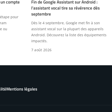
 un compte
Fin de Google Assistant sur Android :
l’assistant vocal tire sa révérence dès
septembre
 étape pour
gram
Dès le 4 septembre, Google met fin à son
le ou
assistant vocal sur la plupart des appareils
Android. Découvrez la liste des équipements
impactés.
7 août 2026
lité
Mentions légales