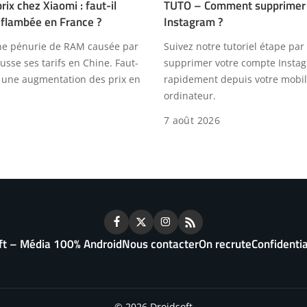
ix chez Xiaomi : faut-il
TUTO – Comment supprimer
 flambée en France ?
Instagram ?
ne pénurie de RAM causée par
Suivez notre tutoriel étape par
ausse ses tarifs en Chine. Faut-
supprimer votre compte Insta
 à une augmentation des prix en
rapidement depuis votre mobi
ordinateur.
7 août 2026
ft – Média 100% Android
Nous contacter
On recrute
Confidentia
© 2026 Droidsoft