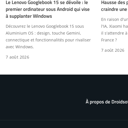
Le Lenovo Googlebook 15 se dévoile : le
Hausse des pr
premier ordinateur sous Android qui vise
craindre une
à supplanter Windows
En raison d'u
Découvrez le Lenovo Googlebook 15 sous
l'IA, Xiaomi h
Aluminium OS : design, touche Gemini,
il s'attendre
connectique et fonctionnalités pour rivaliser
France ?
avec Windows.
7 août 2026
7 août 2026
À propos de Droidso