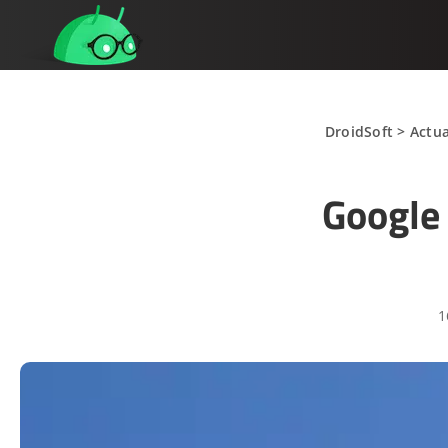
DroidSoft
>
Actua
Google 
1