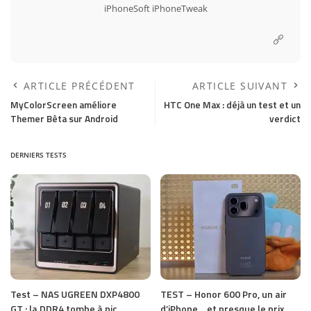
iPhoneSoft
iPhoneTweak
ARTICLE PRÉCÉDENT
ARTICLE SUIVANT
MyColorScreen améliore
HTC One Max : déjà un test et un
Themer Bêta sur Android
verdict
DERNIERS TESTS
Test – NAS UGREEN DXP4800
TEST – Honor 600 Pro, un air
GT : la DDR4 tombe à pic
d’iPhone… et presque le prix