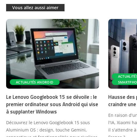
Vous allez aussi aimer
ACTUALITÉ
ACTUALITÉS ANDROID
SMARTPHO
Le Lenovo Googlebook 15 se dévoile : le
Hausse des p
premier ordinateur sous Android qui vise
craindre une
à supplanter Windows
En raison d'u
Découvrez le Lenovo Googlebook 15 sous
l'IA, Xiaomi h
Aluminium OS : design, touche Gemini,
il s'attendre