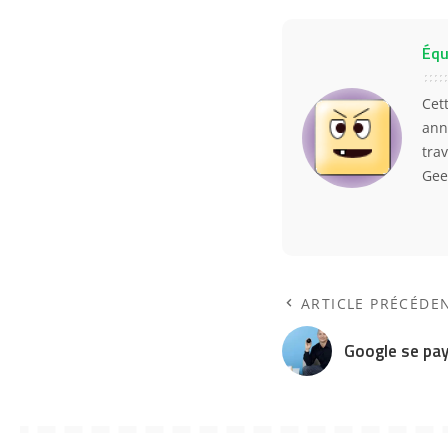
Équ
Cet
ann
trav
Gee
ARTICLE PRÉCÉDE
Google se pay