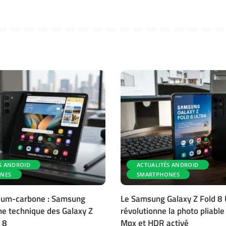
S ANDROID
ACTUALITÉS ANDROID
NES
SMARTPHONES
icium-carbone : Samsung
Le Samsung Galaxy Z Fold 8 
iche technique des Galaxy Z
révolutionne la photo pliabl
 8
Mpx et HDR activé