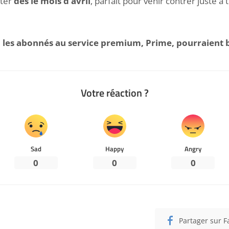
uter
dès le mois d’avril
, parfait pour venir contrer juste à 
e
les abonnés au service premium, Prime, pourraient bé
Votre réaction ?
Sad
Happy
Angry
0
0
0
Partager sur 