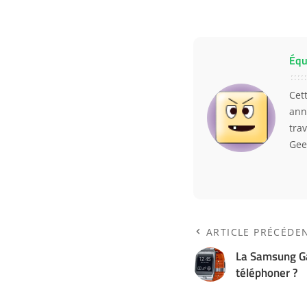
Équ
Cet
ann
trav
Gee
ARTICLE PRÉCÉDE
La Samsung Ga
téléphoner ?