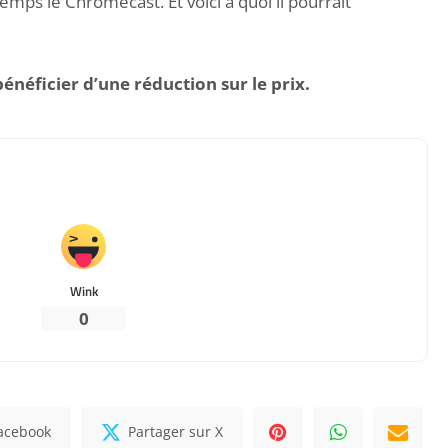
temps le Chromecast. Et voici à quoi il pourrait
néficier d’une réduction sur le prix.
Wink
0
Facebook
Partager sur X