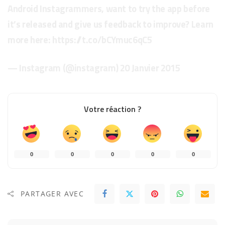
Android Instagrammers, want to try the app before
it’s released and give us feedback to improve? Learn
more here:
https://t.co/bCYmuc6qC5
— Instagram (@instagram)
20 Janvier 2015
Votre réaction ?
0
0
0
0
0
PARTAGER AVEC