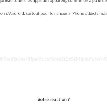
ui liste toutes les apps de l’appareil), comme on a pu le 
sation d’Android, surtout pour les anciens iPhone addicts mai
tTheMovies
https://t.co/GocsZtDx9L
https://t.co/4
Votre réaction ?