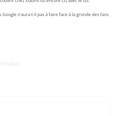
découvrir chez Xiaomi ou encore LG avec le G5.
s Google n’aura-t-il pas à faire face à la gronde des fans
iOFYbDkl0