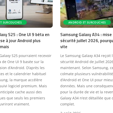
ET SURCOUCHES
ANDROID ET SURCOUCHES
xy S25 : One UI 9 bêta en
Samsung Galaxy A34 : mise 
se à jour Android plus
sécurité juillet 2026, pourquo
amais
vite
alaxy S25 pourraient recevoir
Le Samsung Galaxy A34 reçoit l
ta de One UI 9 basée sur la
sécurité Android de juillet 202
sion d’Android. D’après les
maintenant. Selon Samsung, c
es et le calendrier habituel
colmate plusieurs vulnérabilité
ung, la marque accélère
d’Android et One UI pour mieu
suivi logiciel premium. Mais
données. Mais une conséquen
anticipée cache aussi des
pour la durée de vie et la reve
ques que seuls les premiers
Galaxy A34 n’est détaillée que d
uvriront vraiment.
complet.