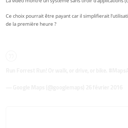
La vidéo montre un système sans tiroir d’applications (q
Ce choix pourrait être payant car il simplifierait l’utili
de la première heure ?
Run Forrest Run! Or walk, or drive, or bike.
#MapsA
— Google Maps (@googlemaps)
26 février 2016