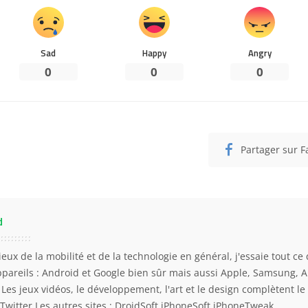
Sad
Happy
Angry
0
0
0
Partager sur 
d
eux de la mobilité et de la technologie en général, j'essaie tout ce 
ppareils : Android et Google bien sûr mais aussi Apple, Samsung, 
. Les jeux vidéos, le développement, l'art et le design complètent l
Twitter
Les autres sites :
DroidSoft
iPhoneSoft
iPhoneTweak