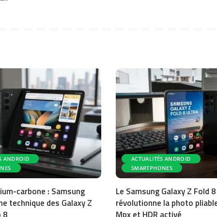
S ANDROID
ACTUALITÉS ANDROID
NES
SMARTPHONES
icium-carbone : Samsung
Le Samsung Galaxy Z Fold 8
iche technique des Galaxy Z
révolutionne la photo pliab
p 8
Mpx et HDR activé