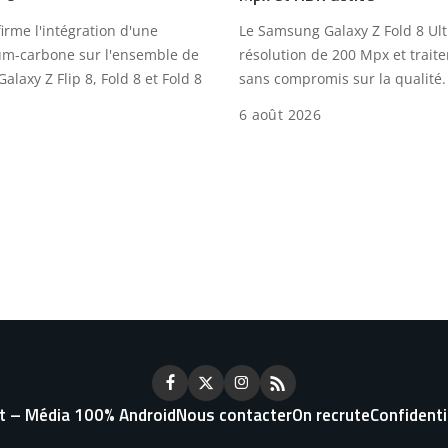
rme l'intégration d'une
Le Samsung Galaxy Z Fold 8 Ultr
cium-carbone sur l'ensemble de
résolution de 200 Mpx et trai
Galaxy Z Flip 8, Fold 8 et Fold 8
sans compromis sur la qualité.
6 août 2026
t – Média 100% Android
Nous contacter
On recrute
Confidenti