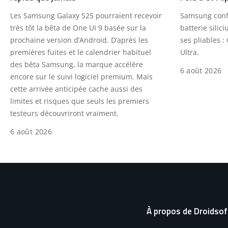
Les Samsung Galaxy S25 pourraient recevoir
Samsung confi
très tôt la bêta de One UI 9 basée sur la
batterie sili
prochaine version d’Android. D’après les
ses pliables : 
premières fuites et le calendrier habituel
Ultra.
des bêta Samsung, la marque accélère
6 août 2026
encore sur le suivi logiciel premium. Mais
cette arrivée anticipée cache aussi des
limites et risques que seuls les premiers
testeurs découvriront vraiment.
6 août 2026
À propos de Droidsof