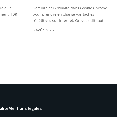
a allie
Gemini Spark s'invite dans Google Chrome
tement HDR
pour prendre en charge vos tâches
répétitives sur Internet. On vous dit tout.
6 août 2026
alité
Mentions légales