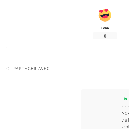
Love
0
PARTAGER AVEC
Livi
Né 
via
scol