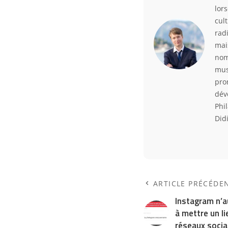
lor
cul
rad
mai
nom
mus
pro
déve
Phi
Did
ARTICLE PRÉCÉDE
Instagram n’au
à mettre un li
réseaux socia