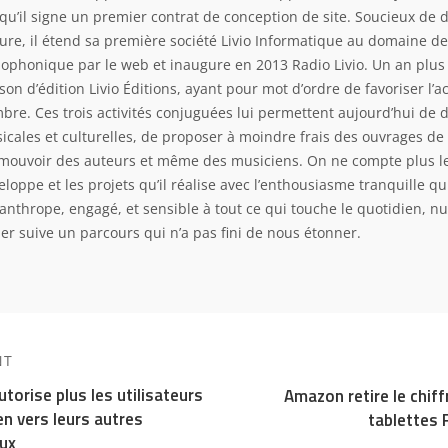
squ’il signe un premier contrat de conception de site. Soucieux de 
ture, il étend sa première société Livio Informatique au domaine de 
iophonique par le web et inaugure en 2013 Radio Livio. Un an plus t
son d’édition Livio Éditions, ayant pour mot d’ordre de favoriser l’
bre. Ces trois activités conjuguées lui permettent aujourd’hui de 
icales et culturelles, de proposer à moindre frais des ouvrages de 
mouvoir des auteurs et même des musiciens. On ne compte plus le
loppe et les projets qu’il réalise avec l’enthousiasme tranquille qui
lanthrope, engagé, et sensible à tout ce qui touche le quotidien, nu
ier suive un parcours qui n’a pas fini de nous étonner.
NT
torise plus les utilisateurs
Amazon retire le chif
en vers leurs autres
tablettes 
ux