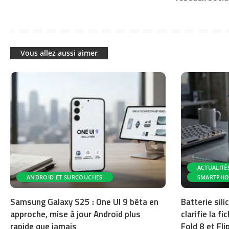
Vous allez aussi aimer
ACTUALITÉ
ANDROID ET SURCOUCHES
SMARTPHO
Samsung Galaxy S25 : One UI 9 bêta en
Batterie sil
approche, mise à jour Android plus
clarifie la f
rapide que jamais
Fold 8 et Fli