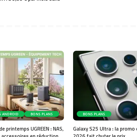
S ANDROID
BONS PLANS
BONS PLANS
de printemps UGREEN : NAS,
Galaxy S25 Ultra : la promo
 accessoires en réduction
2026 fait chuter le prix