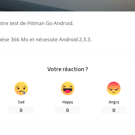
notre
test de Hitman Go Android
.
èse 366 Mo et nécessite Android 2.3.3.
Votre réaction ?
Sad
Happy
Angry
0
0
0