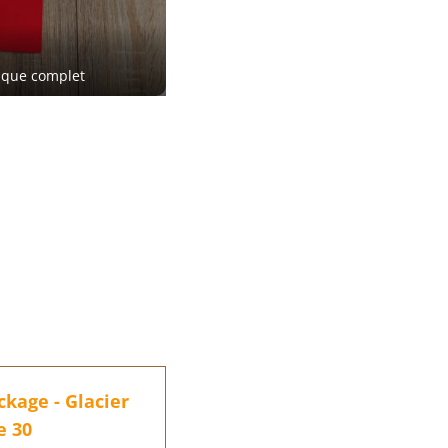
 que complet
kage - Glacier
e 30