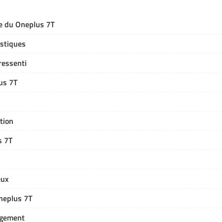
te du Oneplus 7T
istiques
ressenti
us 7T
tion
s 7T
eux
Oneplus 7T
rgement