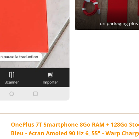
un packaging plus
OnePlus 7T Smartphone 8Go RAM + 128Go Stoc
Bleu - écran Amoled 90 Hz 6, 55" - Warp Charg