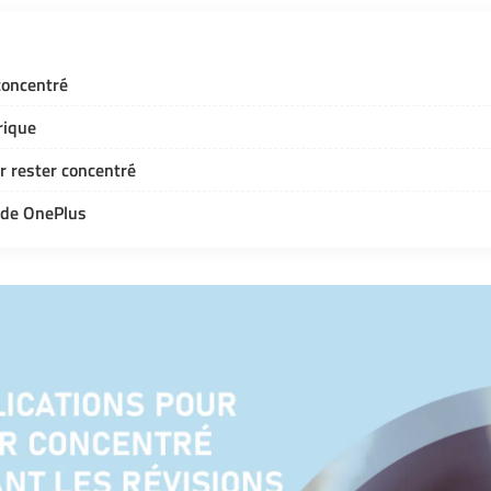
 concentré
rique
ur rester concentré
 de OnePlus