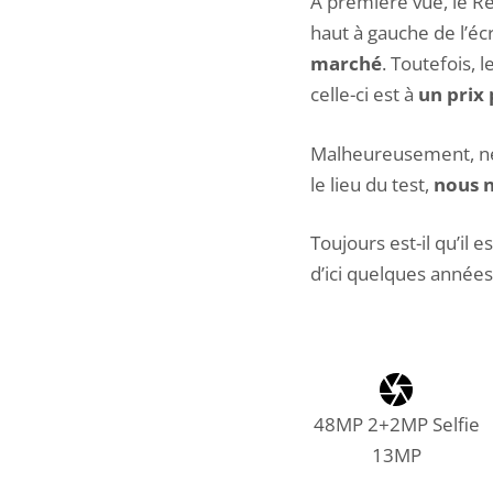
A première vue, le R
haut à gauche de l’éc
marché
. Toutefois,
celle-ci est à
un prix
Malheureusement, ne d
le lieu du test,
nous n
Toujours est-il qu’il
d’ici quelques années, 
48MP 2+2MP Selfie
13MP