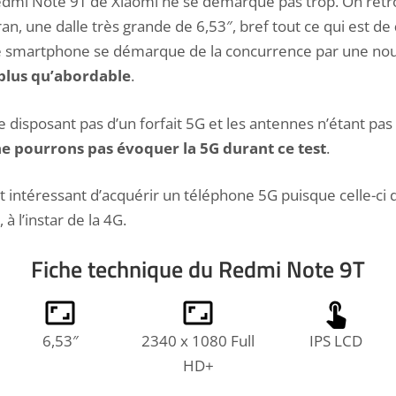
edmi Note 9T de Xiaomi ne se démarque pas trop. On retr
ran, une dalle très grande de 6,53″, bref tout ce qui est de
 le smartphone se démarque de la concurrence par une no
 plus qu’abordable
.
isposant pas d’un forfait 5G et les antennes n’étant pas 
e pourrons pas évoquer la 5G durant ce test
.
 est intéressant d’acquérir un téléphone 5G puisque celle-c
à l’instar de la 4G.
Fiche technique du Redmi Note 9T
6,53″
2340 x 1080 Full
IPS LCD
HD+