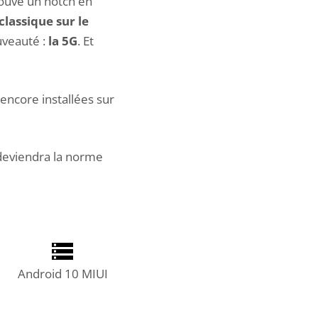
ouve un notch en
classique sur le
uveauté :
la 5G
. Et
encore installées sur
i deviendra la norme
Android 10 MIUI