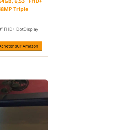
4GB, 6,53” FHD+
48MP Triple
3” FHD+ DotDisplay
Acheter sur Amazon