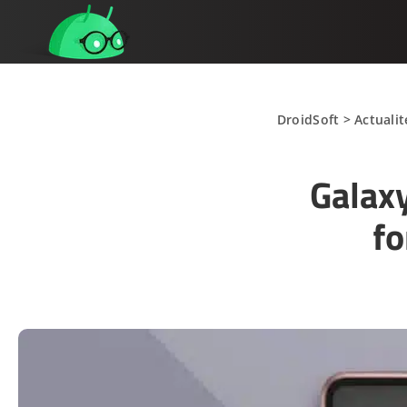
DroidSoft
>
Actuali
Galax
fo