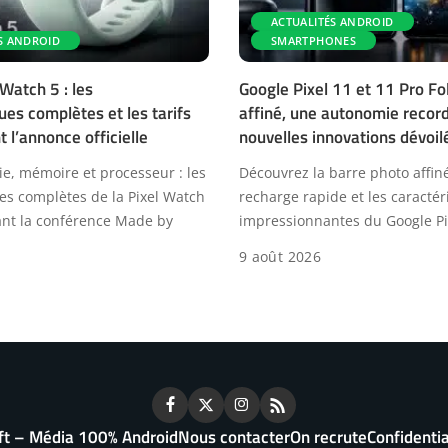
ACTUALITÉS ANDROID
S ANDROID
SMARTPHONES
Watch 5 : les
Google Pixel 11 et 11 Pro Fol
ues complètes et les tarifs
affiné, une autonomie record
t l’annonce officielle
nouvelles innovations dévoil
ie, mémoire et processeur : les
Découvrez la barre photo affiné
ues complètes de la Pixel Watch
recharge rapide et les caractér
vant la conférence Made by
impressionnantes du Google Pi
9 août 2026
ft – Média 100% Android
Nous contacter
On recrute
Confidentia