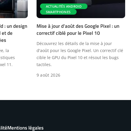
ACTUALITÉS ANDROID
SMARTPHONES
d : un design
Mise à jour d’août des Google Pixel : un
 et de
correctif ciblé pour le Pixel 10
ées
Découvrez les détails de la mise à jour
e, la
d'août pour les Google Pixel. Un correctif clé
istiques
cible le GPU du Pixel 10 et résout les bugs
xel 11.
tactiles.
9 août 2026
lité
Mentions légales