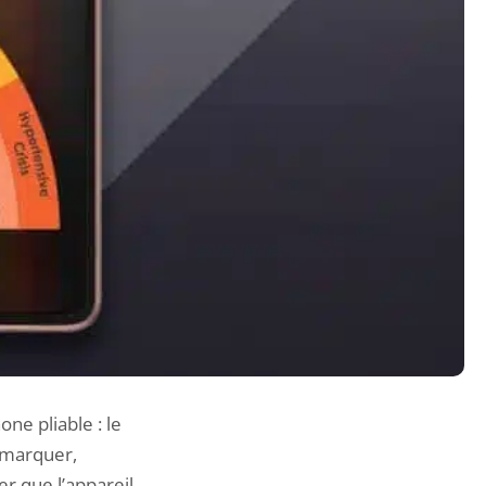
one pliable
: le
démarquer,
r que l’appareil