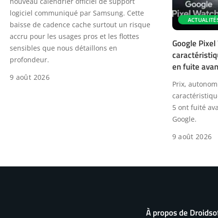
nouveau calendrier officiel de support
logiciel communiqué par Samsung. Cette
ACTUALITÉ
baisse de cadence cache surtout un risque
accru pour les usages pros et les flottes
Google Pixel 
sensibles que nous détaillons en
caractéristiq
profondeur.
en fuite avan
9 août 2026
Prix, autonom
caractéristiq
5 ont fuité a
Google.
9 août 2026
À propos de Droidso