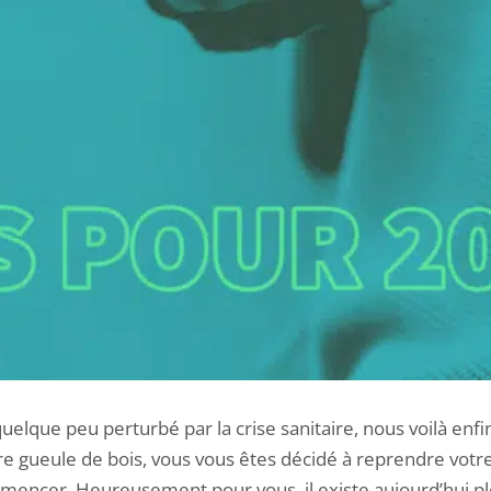
elque peu perturbé par la crise sanitaire, nous voilà enf
re gueule de bois, vous vous êtes décidé à reprendre votr
mencer. Heureusement pour vous, il existe aujourd’hui pl