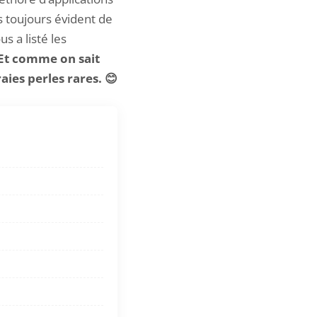
s toujours évident de
s a listé les
Et comme on sait
ies perles rares. 😊