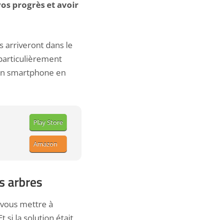
 vos progrès et avoir
s arriveront dans le
 particulièrement
 son smartphone en
Play Store
Amazon
s arbres
e vous mettre à
 si la solution était