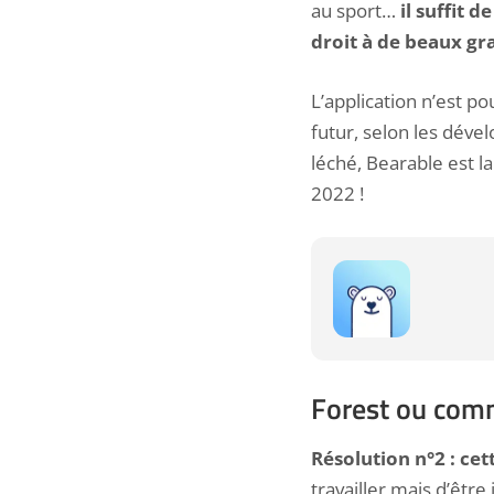
au sport…
il suffit 
droit à de beaux gr
L’application n’est p
futur, selon les déve
léché, Bearable est l
2022 !
Forest ou comm
Résolution n°2 : cet
travailler mais d’être