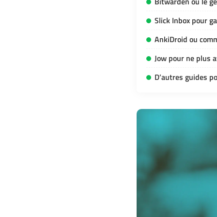
Bitwarden ou le g
Slick Inbox pour ga
AnkiDroid ou comm
Jow pour ne plus a
D’autres guides po