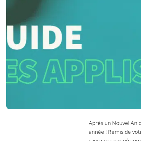
Après un Nouvel An qu
année ! Remis de vot
savez pas par où com