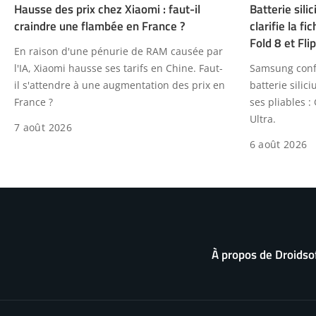
Hausse des prix chez Xiaomi : faut-il
Batterie sil
craindre une flambée en France ?
clarifie la f
Fold 8 et Flip
En raison d'une pénurie de RAM causée par
l'IA, Xiaomi hausse ses tarifs en Chine. Faut-
Samsung confi
il s'attendre à une augmentation des prix en
batterie sili
France ?
ses pliables : 
Ultra.
7 août 2026
6 août 2026
À propos de Droidso