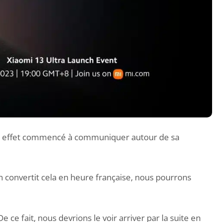
 a en effet commencé à communiquer autour de sa
on convertit cela en heure française, nous pourrons
e ce fait, nous devrions le voir arriver par la suite en