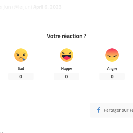
April 6, 2023
i Jun (@leijun)
Votre réaction ?
Sad
Happy
Angry
0
0
0
Partager sur 