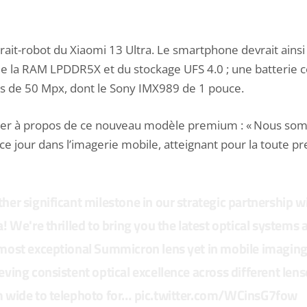
rait-robot du
Xiaomi 13 Ultra
. Le smartphone devrait ain
la RAM LPDDR5X et du stockage UFS 4.0 ; une batterie comp
s de 50 Mpx, dont le Sony IMX989 de 1 pouce.
witter à propos de ce nouveau modèle premium : « Nous so
 ce jour dans l’imagerie mobile, atteignant pour la toute 
her significant milestone in our strategic partnership w
a! We're thrilled to bring you the latest optical systems 
most exceptional Summicron lens yet in mobile imaging
eving consistent optical excellence across different lens
 wide to telephoto for…
pic.twitter.com/WCinsG7fow