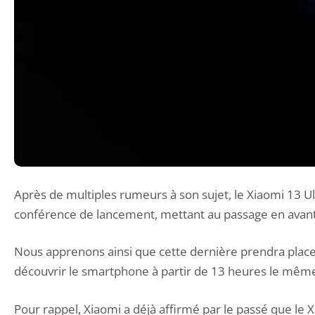
Après de multiples rumeurs à son sujet, le Xiaomi 13 U
conférence de lancement, mettant au passage en avan
Nous apprenons ainsi que cette dernière prendra place e
découvrir le smartphone à partir de 13 heures le même
Pour rappel, Xiaomi a déjà affirmé par le passé que le 