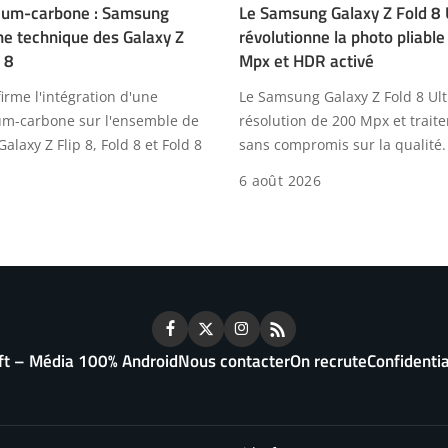
icium-carbone : Samsung
Le Samsung Galaxy Z Fold 8 
iche technique des Galaxy Z
révolutionne la photo pliabl
 8
Mpx et HDR activé
rme l'intégration d'une
Le Samsung Galaxy Z Fold 8 Ultr
cium-carbone sur l'ensemble de
résolution de 200 Mpx et trai
Galaxy Z Flip 8, Fold 8 et Fold 8
sans compromis sur la qualité.
6 août 2026
ft – Média 100% Android
Nous contacter
On recrute
Confidentia