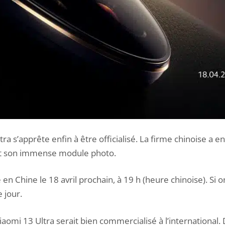
ltra s’apprête enfin à être officialisé. La firme chinoise
t
son immense module photo
.
n Chine le 18 avril prochain, à 19 h (heure chinoise). Si 
 jour.
Xiaomi
13 Ultra
serait bien commercialisé à l’international. D