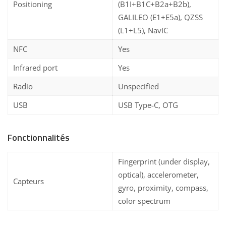
Positioning
(B1I+B1C+B2a+B2b),
GALILEO (E1+E5a), QZSS
(L1+L5), NavIC
NFC
Yes
Infrared port
Yes
Radio
Unspecified
USB
USB Type-C, OTG
Fonctionnalités
Fingerprint (under display,
optical), accelerometer,
Capteurs
gyro, proximity, compass,
color spectrum