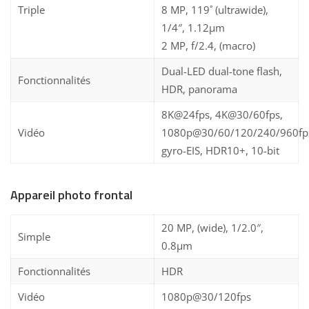
Triple
8 MP, 119˚ (ultrawide),
1/4″, 1.12µm
2 MP, f/2.4, (macro)
Dual-LED dual-tone flash,
Fonctionnalités
HDR, panorama
8K@24fps, 4K@30/60fps,
Vidéo
1080p@30/60/120/240/960fp
gyro-EIS, HDR10+, 10-bit
Appareil photo frontal
20 MP, (wide), 1/2.0″,
Simple
0.8µm
Fonctionnalités
HDR
Vidéo
1080p@30/120fps