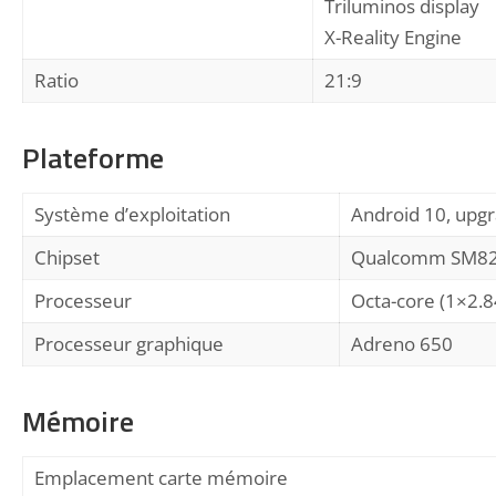
Triluminos display
X-Reality Engine
Ratio
21:9
Plateforme
Système d’exploitation
Android 10, upgr
Chipset
Qualcomm SM825
Processeur
Octa-core (1×2.
Processeur graphique
Adreno 650
Mémoire
Emplacement carte mémoire