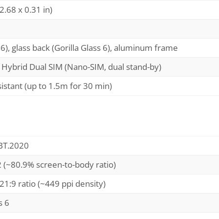
2.68 x 0.31 in)
s 6), glass back (Gorilla Glass 6), aluminum frame
 Hybrid Dual SIM (Nano-SIM, dual stand-by)
istant (up to 1.5m for 30 min)
BT.2020
2 (~80.9% screen-to-body ratio)
21:9 ratio (~449 ppi density)
s 6