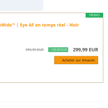
PROMO
aWide™ | Eye AF en temps réel - Noir
299,99 EUR
399,99 EUR
−100,00 EUR
Acheter sur Amazon