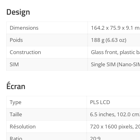
Design
Dimensions
164.2 x 75.9 x 9.1 m
Poids
188 g (6.63 oz)
Construction
Glass front, plastic 
SIM
Single SIM (Nano-SI
Écran
Type
PLS LCD
Taille
6.5 inches, 102.0 cm
Résolution
720 x 1600 pixels, 20
Ratio
20:9