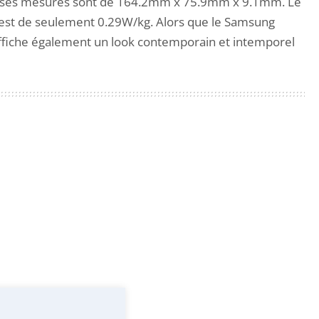
g et ses mesures sont de 164.2mm x 75.9mm x 9.1mm. Le
 est de seulement 0.29W/kg. Alors que le Samsung
affiche également un look contemporain et intemporel