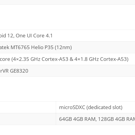
id 12, One UI Core 4.1
atek MT6765 Helio P35 (12nm)
core (4×2.35 GHz Cortex-A53 & 4×1.8 GHz Cortex-A53)
rVR GE8320
microSDXC (dedicated slot)
64GB 4GB RAM, 128GB 4GB RA