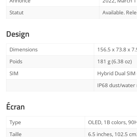
Annoncé
2022, March 1
Statut
Available. Rel
Design
Dimensions
156.5 x 73.8 x 7.
Poids
181 g (6.38 oz)
SIM
Hybrid Dual SIM 
IP68 dust/water 
Écran
Type
OLED, 1B colors, 90
Taille
6.5 inches, 102.5 cm