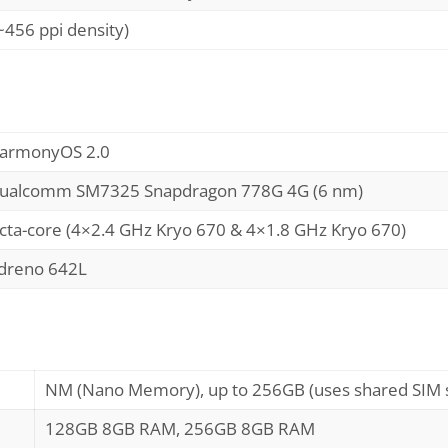
~456 ppi density)
armonyOS 2.0
ualcomm SM7325 Snapdragon 778G 4G (6 nm)
cta-core (4×2.4 GHz Kryo 670 & 4×1.8 GHz Kryo 670)
dreno 642L
NM (Nano Memory), up to 256GB (uses shared SIM s
128GB 8GB RAM, 256GB 8GB RAM