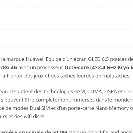
a marque Huawei. Equipé d’un écran OLED 6.5 pouces de
78G 4G
avec un processeur
Octa-core (4×2.4 GHz Kryo 
 affronter des jeux et des tâches lourdes en multitâches.
au. Il soutient des technologies GSM, CDMA, HSPA et LTE 
sateurs peuvent être complétement immersés dans le mond
est doté de modes Dual SIM et d’un porte-carte Nano Memor
s et des wifi discs.
Caméra principale de 50 MP
avec un objectif grand angle