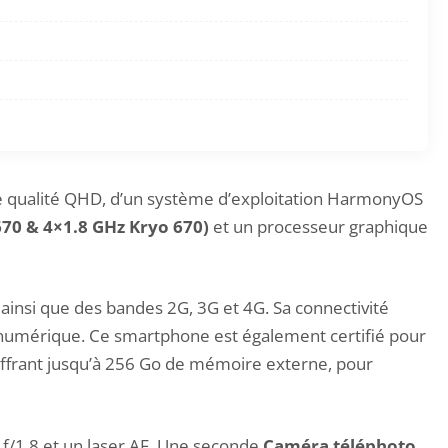
 qualité QHD, d’un système d’exploitation HarmonyOS
670 & 4×1.8 GHz Kryo 670)
et un processeur graphique
ainsi que des bandes 2G, 3G et 4G. Sa connectivité
e numérique. Ce smartphone est également certifié pour
y offrant jusqu’à 256 Go de mémoire externe, pour
 f/1.8 et un laser AF. Une seconde
Caméra téléphoto