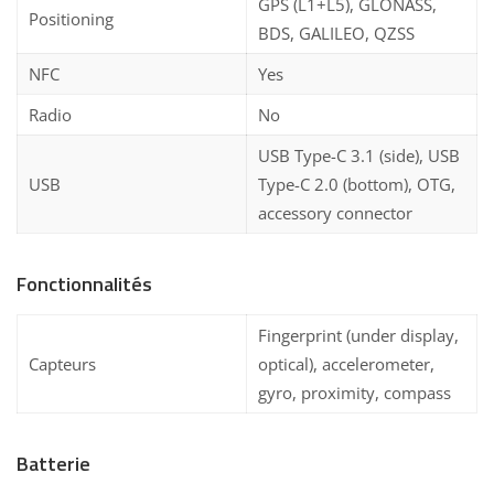
GPS (L1+L5), GLONASS,
Positioning
BDS, GALILEO, QZSS
NFC
Yes
Radio
No
USB Type-C 3.1 (side), USB
USB
Type-C 2.0 (bottom), OTG,
accessory connector
Fonctionnalités
Fingerprint (under display,
Capteurs
optical), accelerometer,
gyro, proximity, compass
Batterie