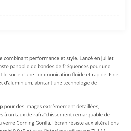
combinant performance et style. Lancé en juillet
vaste panoplie de bandes de fréquences pour une
 le socle d’une communication fluide et rapide. Fine
et d’aluminium, abritant une technologie de
pp
pour des images extrêmement détaillées,
iés à un taux de rafraîchissement remarquable de
verre Corning Gorilla, l’écran résiste aux altérations
oid 9.0 (Pie) avec l’interface utilisateur ZUI 11,