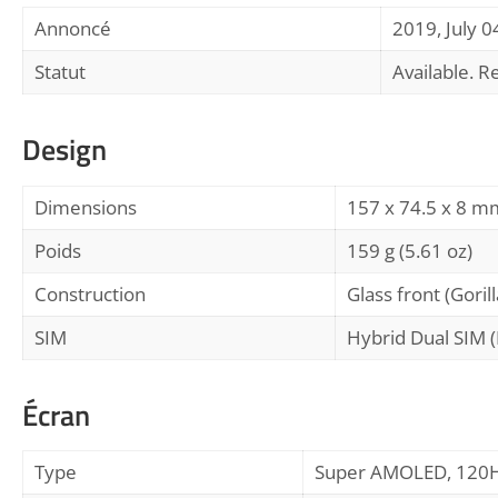
Annoncé
2019, July 0
Statut
Available. R
Design
Dimensions
157 x 74.5 x 8 mm
Poids
159 g (5.61 oz)
Construction
Glass front (Gori
SIM
Hybrid Dual SIM (
Écran
Type
Super AMOLED, 120