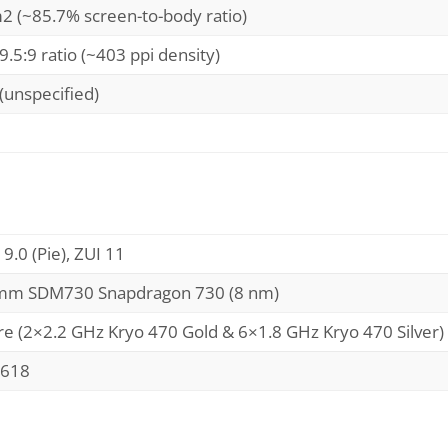
m2 (~85.7% screen-to-body ratio)
9.5:9 ratio (~403 ppi density)
 (unspecified)
9.0 (Pie), ZUI 11
mm SDM730 Snapdragon 730 (8 nm)
re (2×2.2 GHz Kryo 470 Gold & 6×1.8 GHz Kryo 470 Silver)
 618