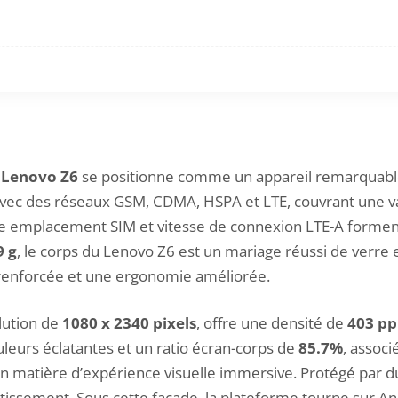
e
Lenovo Z6
se positionne comme un appareil remarquable 
avec des réseaux GSM, CDMA, HSPA et LTE, couvrant une 
uble emplacement SIM et vitesse de connexion LTE-A forment
9 g
, le corps du Lenovo Z6 est un mariage réussi de verre 
é renforcée et une ergonomie améliorée.
olution de
1080 x 2340 pixels
, offre une densité de
403 p
leurs éclatantes et un ratio écran-corps de
85.7%
, assoc
en matière d’expérience visuelle immersive. Protégé par du 
tissement. Sous cette façade, la plateforme tourne sur Andr