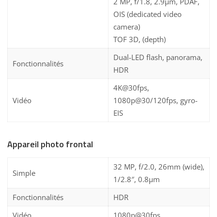
2 MP, f/1.8, 2.9µm, PDAF,
OIS (dedicated video
camera)
TOF 3D, (depth)
Dual-LED flash, panorama,
Fonctionnalités
HDR
4K@30fps,
Vidéo
1080p@30/120fps, gyro-
EIS
Appareil photo frontal
32 MP, f/2.0, 26mm (wide),
Simple
1/2.8″, 0.8µm
Fonctionnalités
HDR
Vidéo
1080p@30fps