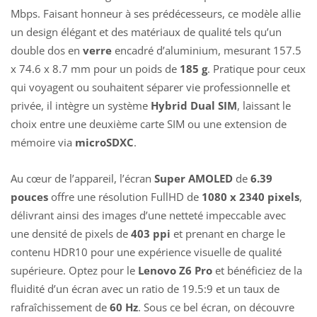
Mbps. Faisant honneur à ses prédécesseurs, ce modèle allie
un design élégant et des matériaux de qualité tels qu’un
double dos en
verre
encadré d’aluminium, mesurant 157.5
x 74.6 x 8.7 mm pour un poids de
185 g
. Pratique pour ceux
qui voyagent ou souhaitent séparer vie professionnelle et
privée, il intègre un système
Hybrid Dual SIM
, laissant le
choix entre une deuxième carte SIM ou une extension de
mémoire via
microSDXC
.
Au cœur de l’appareil, l’écran
Super AMOLED
de
6.39
pouces
offre une résolution FullHD de
1080 x 2340 pixels
,
délivrant ainsi des images d’une netteté impeccable avec
une densité de pixels de
403 ppi
et prenant en charge le
contenu HDR10 pour une expérience visuelle de qualité
supérieure. Optez pour le
Lenovo Z6 Pro
et bénéficiez de la
fluidité d’un écran avec un ratio de 19.5:9 et un taux de
rafraîchissement de
60 Hz
. Sous ce bel écran, on découvre