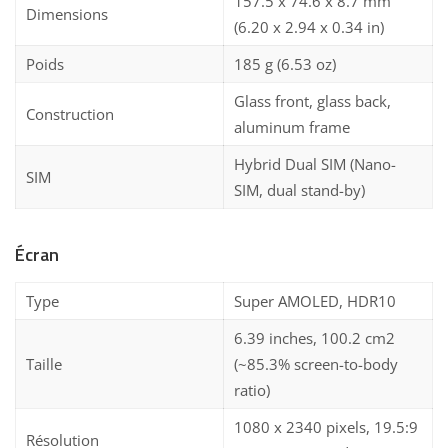
157.5 x 74.6 x 8.7 mm
Dimensions
(6.20 x 2.94 x 0.34 in)
Poids
185 g (6.53 oz)
Glass front, glass back,
Construction
aluminum frame
Hybrid Dual SIM (Nano-
SIM
SIM, dual stand-by)
Écran
Type
Super AMOLED, HDR10
6.39 inches, 100.2 cm2
Taille
(~85.3% screen-to-body
ratio)
1080 x 2340 pixels, 19.5:9
Résolution