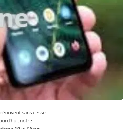
s rénovent sans cesse
ourd’hui, notre
nfone 10
et l’
Asus