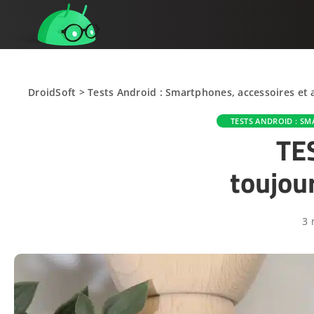
DroidSoft
>
Tests Android : Smartphones, accessoires et 
TESTS ANDROID : SM
TES
toujou
3 