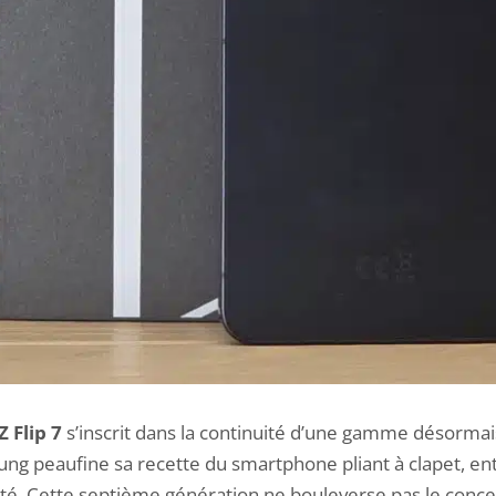
 Flip 7
s’inscrit dans la continuité d’une gamme désormais
g peaufine sa recette du smartphone pliant à clapet, ent
é. Cette septième génération ne bouleverse pas le concept