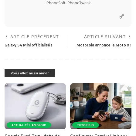
iPhoneSoft
iPhoneTweak
ARTICLE PRÉCÉDENT
ARTICLE SUIVANT
Galaxy S4 Mini officialisé !
Motorola annonce le Moto X !
Vous allez aussi aimer
ACTUALITÉS ANDROID
TUTORIELS
Google Pixel Tag : date de
Configurer Family Link sur