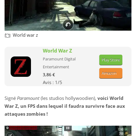
World war z
World War Z
Paramount Digital
Play Store
Entertainment
Amazon
3,86 €
Avis :
1
/5
Signé
Paramount
(les studios hollywoodien),
voici World
War Z, un FPS dans lequel il faudra survivre face aux
attaques zombies !