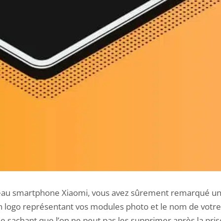
eau smartphone Xiaomi, vous avez sûrement remarqué un p
n logo représentant vos modules photo et le nom de vot
e sachant que l’on ne peut pas les supprimer après la prise