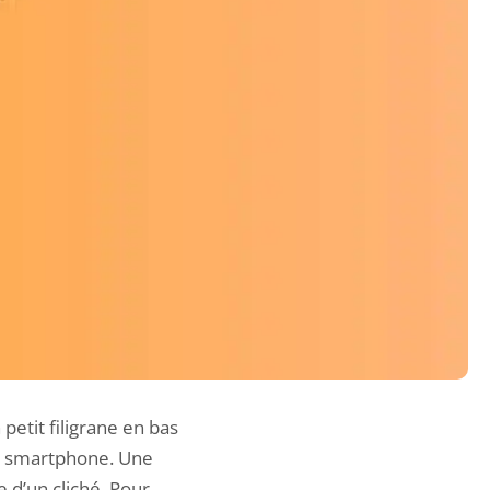
etit filigrane en bas
re smartphone. Une
 d’un cliché. Pour