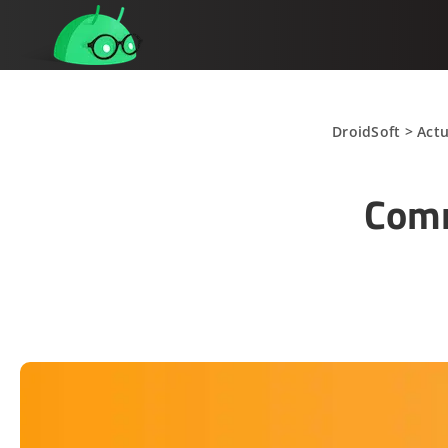
DroidSoft
>
Actu
Comm