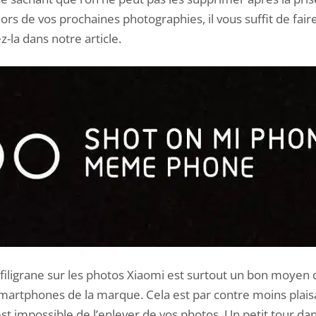
ors de vos prochaines photographies, il vous suffit de fai
-la dans notre article.
e filigrane sur les photos Xiaomi est surtout un bon moyen
 smartphones de la marque. Cela est par contre moins plai
st impossible de l’enlever de vos photos. Un petit tour da